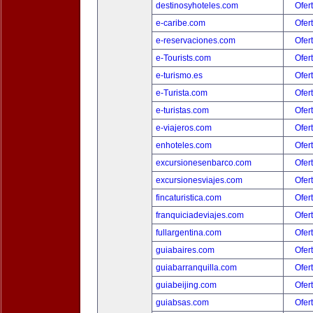
destinosyhoteles.com
Ofer
e-caribe.com
Ofer
e-reservaciones.com
Ofer
e-Tourists.com
Ofer
e-turismo.es
Ofer
e-Turista.com
Ofer
e-turistas.com
Ofer
e-viajeros.com
Ofer
enhoteles.com
Ofer
excursionesenbarco.com
Ofer
excursionesviajes.com
Ofer
fincaturistica.com
Ofer
franquiciadeviajes.com
Ofer
fullargentina.com
Ofer
guiabaires.com
Ofer
guiabarranquilla.com
Ofer
guiabeijing.com
Ofer
guiabsas.com
Ofer