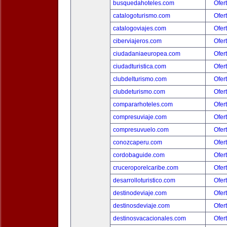
busquedahoteles.com
Ofer
catalogoturismo.com
Ofer
catalogoviajes.com
Ofer
ciberviajeros.com
Ofer
ciudadaniaeuropea.com
Ofer
ciudadturistica.com
Ofer
clubdelturismo.com
Ofer
clubdeturismo.com
Ofer
compararhoteles.com
Ofer
compresuviaje.com
Ofer
compresuvuelo.com
Ofer
conozcaperu.com
Ofer
cordobaguide.com
Ofer
cruceroporelcaribe.com
Ofer
desarrolloturistico.com
Ofer
destinodeviaje.com
Ofer
destinosdeviaje.com
Ofer
destinosvacacionales.com
Ofer