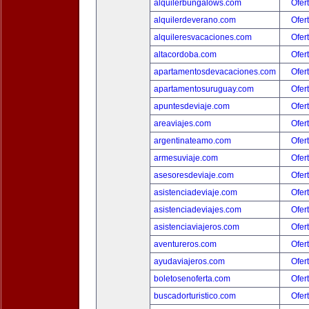
alquilerbungalows.com
Ofer
alquilerdeverano.com
Ofer
alquileresvacaciones.com
Ofer
altacordoba.com
Ofer
apartamentosdevacaciones.com
Ofer
apartamentosuruguay.com
Ofer
apuntesdeviaje.com
Ofer
areaviajes.com
Ofer
argentinateamo.com
Ofer
armesuviaje.com
Ofer
asesoresdeviaje.com
Ofer
asistenciadeviaje.com
Ofer
asistenciadeviajes.com
Ofer
asistenciaviajeros.com
Ofer
aventureros.com
Ofer
ayudaviajeros.com
Ofer
boletosenoferta.com
Ofer
buscadorturistico.com
Ofer