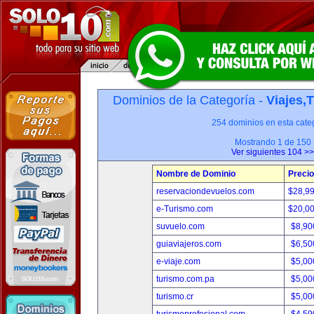
Dominios de la Categoría -
Viajes,
254 dominios en esta categ
Mostrando 1 de 150
Ver siguientes 104 >>
Nombre de Dominio
Precio
reservaciondevuelos.com
$28,9
e-Turismo.com
$20,0
suvuelo.com
$8,90
guiaviajeros.com
$6,50
e-viaje.com
$5,00
turismo.com.pa
$5,00
turismo.cr
$5,00