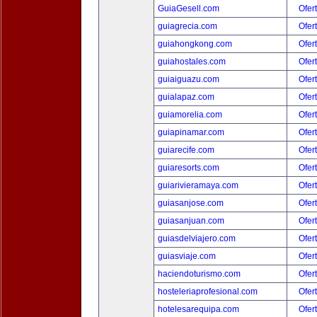
GuiaGesell.com
Ofer
guiagrecia.com
Ofer
guiahongkong.com
Ofer
guiahostales.com
Ofer
guiaiguazu.com
Ofer
guialapaz.com
Ofer
guiamorelia.com
Ofer
guiapinamar.com
Ofer
guiarecife.com
Ofer
guiaresorts.com
Ofer
guiarivieramaya.com
Ofer
guiasanjose.com
Ofer
guiasanjuan.com
Ofer
guiasdelviajero.com
Ofer
guiasviaje.com
Ofer
haciendoturismo.com
Ofer
hosteleriaprofesional.com
Ofer
hotelesarequipa.com
Ofer