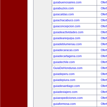
guiabuenosaires.com
Ofer
guiabuzios.com
Ofer
guiacaldas.com
Ofer
guiachacabuco.com
Ofer
guiaconcepcion.com
Ofer
guiadeactividades.com
Ofer
guiadearequipa.com
Ofer
guiadeblumenau.com
Ofer
guiadecaracas.com
Ofer
guiadecartagena.com
Ofer
guiadechile.com
Ofer
GuiaDeHonduras.com
Ofer
guiadeperu.com
Ofer
guiadepiura.com
Ofer
guiadesantiago.com
Ofer
guiadeviajero.com
Ofer
guiaexpediciones.com
Ofer
guiaformosa.com
Ofer