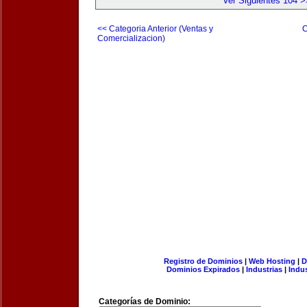
Ver Siguientes 104 >
<< Categoria Anterior (Ventas y
C
Comercializacion)
Registro de Dominios
|
Web Hosting
|
D
Dominios Expirados
|
Industrias
|
Indu
Categorías de Dominio: