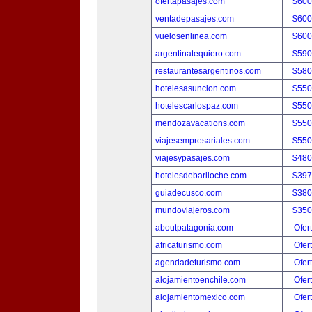
ofertapasajes.com
$600
ventadepasajes.com
$600
vuelosenlinea.com
$600
argentinatequiero.com
$590
restaurantesargentinos.com
$580
hotelesasuncion.com
$550
hotelescarlospaz.com
$550
mendozavacations.com
$550
viajesempresariales.com
$550
viajesypasajes.com
$480
hotelesdebariloche.com
$397
guiadecusco.com
$380
mundoviajeros.com
$350
aboutpatagonia.com
Ofer
africaturismo.com
Ofer
agendadeturismo.com
Ofer
alojamientoenchile.com
Ofer
alojamientomexico.com
Ofer