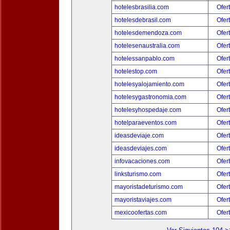
hotelesbrasilia.com
Ofer
hotelesdebrasil.com
Ofer
hotelesdemendoza.com
Ofer
hotelesenaustralia.com
Ofer
hotelessanpablo.com
Ofer
hotelestop.com
Ofer
hotelesyalojamiento.com
Ofer
hotelesygastronomia.com
Ofer
hotelesyhospedaje.com
Ofer
hotelparaeventos.com
Ofer
ideasdeviaje.com
Ofer
ideasdeviajes.com
Ofer
infovacaciones.com
Ofer
linksturismo.com
Ofer
mayoristadeturismo.com
Ofer
mayoristaviajes.com
Ofer
mexicoofertas.com
Ofer