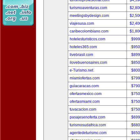
turismoprofesional.com
$4,59
turismoaventuras.com
$2,80
meetingsbydesign.com
$2,50
viajesusa.com
$2,40
caribecolombiano.com
$1,80
hotelesturisticos.com
$999
hoteles365.com
$950
livebrasil.com
$899
ilovebuenosaires.com
$850
e-Turismo.net
$800
miamiofertas.com
$799
guiacaracas.com
$790
ofertasmexico.com
$750
ofertasmiami.com
$750
tuvacacion.com
$750
pasajesenoferta.com
$699
turismosudafrica.com
$680
agentedeturismo.com
$650