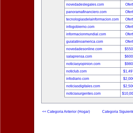
novedadeslegales.com
Ofer
panoramafinanciero.com
Ofer
tecnologiasdelainformacion.com
Ofer
infogobierno.com
Ofer
informacionmundial.com
Ofer
guialatinoamerica.com
Ofer
novedadesonline.com
$550
salaprensa.com
$600
noticiasyopinion.com
$980
noticlub.com
$1,49
infodiario.com
$2,00
noticiasdigitales.com
$2,50
noticiasurgentes.com
$10,0
<< Categoria Anterior (Hogar)
Categoria Siguient