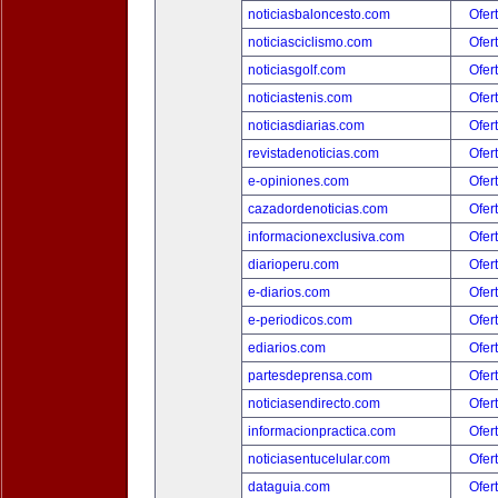
noticiasbaloncesto.com
Ofer
noticiasciclismo.com
Ofer
noticiasgolf.com
Ofer
noticiastenis.com
Ofer
noticiasdiarias.com
Ofer
revistadenoticias.com
Ofer
e-opiniones.com
Ofer
cazadordenoticias.com
Ofer
informacionexclusiva.com
Ofer
diarioperu.com
Ofer
e-diarios.com
Ofer
e-periodicos.com
Ofer
ediarios.com
Ofer
partesdeprensa.com
Ofer
noticiasendirecto.com
Ofer
informacionpractica.com
Ofer
noticiasentucelular.com
Ofer
dataguia.com
Ofer