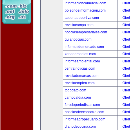
informacioncomercial.com
Ofer
boletindeinformacion.com
Ofer
cadenadeportiva.com
Ofer
revistacampo.com
Ofer
noticiasempresariales.com
Ofer
guianoticias.com
Ofer
informesdemercado.com
Ofer
zonademedios.com
Ofer
informeambiental.com
Ofer
centralnoticias.com
Ofer
revistademarcas.com
Ofer
revistaempleo.com
Ofer
tododato.com
Ofer
campoaldia.com
Ofer
forodeperiodistas.com
Ofer
noticiasdeeconomia.com
Ofer
informeagropecuario.com
Ofer
diariodecocina.com
Ofer