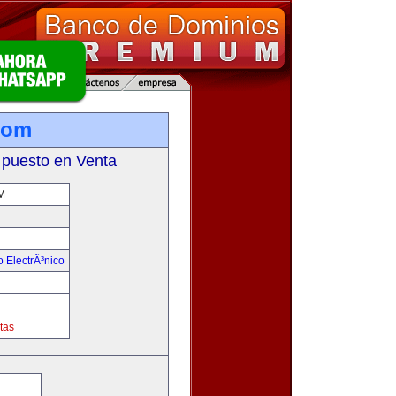
com
 puesto en Venta
M
 ElectrÃ³nico
!
tas