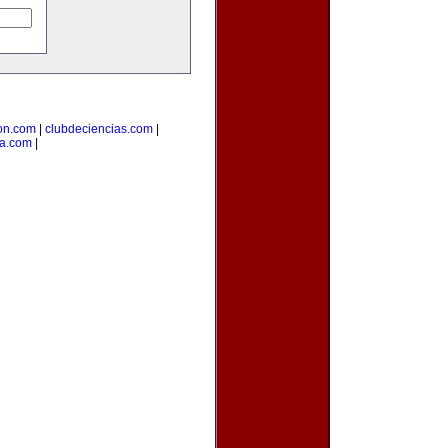
on.com
|
clubdeciencias.com
|
a.com
|