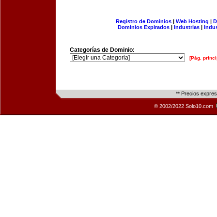
Registro de Dominios
|
Web Hosting
|
D
Dominios Expirados
|
Industrias
|
Indu
Categorías de Dominio:
[Pág. princi
** Precios expre
© 2002/2022 Solo10.com