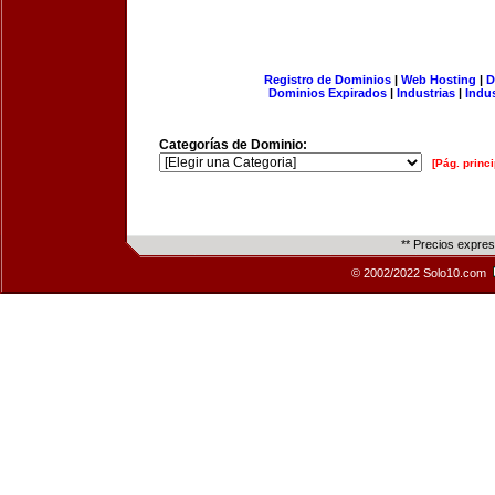
Registro de Dominios
|
Web Hosting
|
D
Dominios Expirados
|
Industrias
|
Indu
Categorías de Dominio:
[Pág. princi
** Precios expre
© 2002/2022 Solo10.com