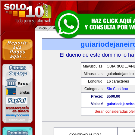
guiariodejanei
El dueño de este dominio lo ha
Mayusculas:
GUIARIODEJAN
Minusculas:
guiariodejaneiro
Longitud:
16 caracteres
Categorias:
Sin Clasificar
Precio:
$500.00
Visitar!
guiariodejaneir
Serán consideradas ofer
R