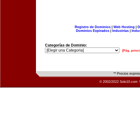
Registro de Dominios
|
Web Hosting
|
D
Dominios Expirados
|
Industrias
|
Indu
Categorías de Dominio:
[Pág. princi
** Precios expre
© 2002/2022 Solo10.com