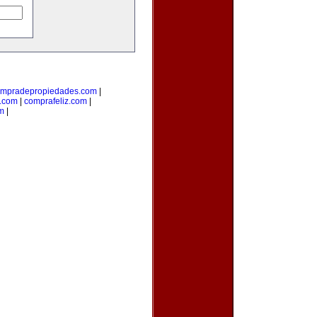
mpradepropiedades.com
|
a.com
|
comprafeliz.com
|
m
|