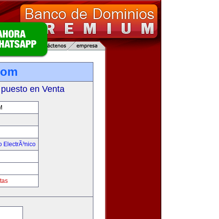
com
 puesto en Venta
M
 ElectrÃ³nico
!
tas